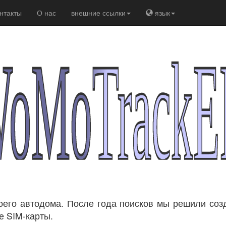
нтакты
О нас
внешние ссылки
язык
его автодома. После года поисков мы решили созд
е SIM-карты.