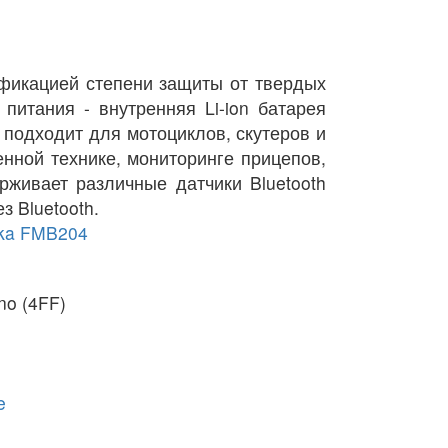
икацией степени защиты от твердых
питания - внутренняя Li-ion батарея
 подходит для мотоциклов, скутеров и
енной технике, мониторинге прицепов,
рживает различные датчики Bluetooth
з Bluetooth.
ika FMB204
no (4FF)
e