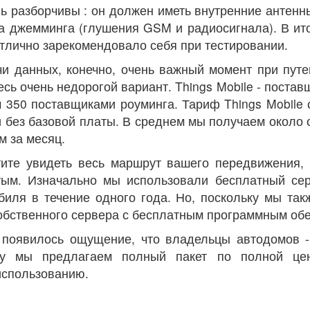
ь разборчивы : он должен иметь внутренние антен
 джемминга (глушения GSM и радиосигнала). В итог
отлично зарекомендовало себя при тестировании.
и данных, конечно, очень важный момент при путе
сь очень недорогой вариант. Things Mobile - постав
м 350 поставщиками роуминга. Тариф Things Mobile 
и без базовой платы. В среднем мы получаем около 
м за месяц.
тите увидеть весь маршрут вашего передвижения,
тым. Изначально мы использовали бесплатный се
биля в течение одного года. Но, поскольку мы та
собственного сервера с бесплатным программным о
 появилось ощущение, что владельцы автодомов 
му мы предлагаем полный пакет по полной цен
использованию.