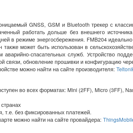
цаемый GNSS, GSM и Bluetooth трекер с классиф
аченный работать дольше без внешнего источника 
 дней в режиме энергосбережения. FMB204 идеально
н также может быть использован в сельскохозяйств
м аварийно-спасательных служб. Устройство подде
кой связи, обновление прошивки и конфигурацию чере
ойстве можно найти на сайте производителя:
Telton
тупен во всех форматах: Mini (2FF), Micro (3FF), Na
 странах
я, т.е. без фиксированных платежей.
арте можно найти на сайте провайдера:
ThingsMobil